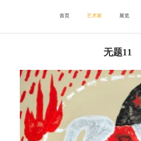
首页
艺术家
展览
⽆题11